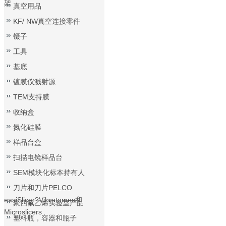
架
真空用品
KF/ NW真空连接零件
镊子
工具
基底
镀膜仪溅射源
TEM支持膜
收纳盒
氮化硅膜
样品台盒
扫描电镜样品台
SEM模块化标本持有人
刀片和刀片PELCO
easiSlicer?Vibratomes和
聚四氟乙烯实验室产品
Microslicers
塑料瓶，容器和瓶子