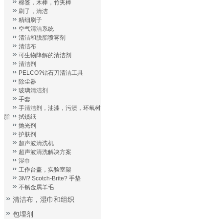
棉签，木棒，竹夹棒
刷子，清洁
精细刷子
空气清洁系统
清洁和脱脂喷雾剂
清洁布
可生物降解的清洁剂
清洁剂
PELCO?钻石刀清洁工具
除尘器
玻璃清洁剂
手套
手清洁剂，油漆，污渍，环氧树
脂
拭镜纸
抛光剂
护肤剂
超声波清洗机
超声波清洗解决方案
湿巾
工作台盖，实验室架
3M? Scotch-Brite? 手垫
不锈金属羊毛
清洁布，湿巾和组织
包埋剂