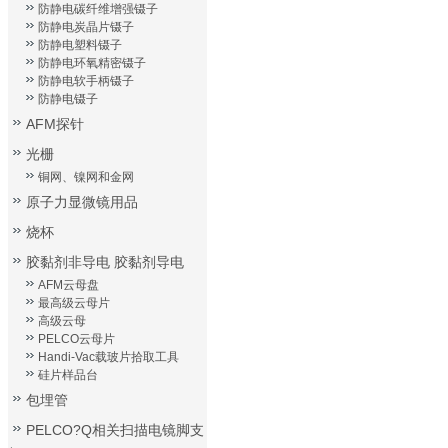
防静电碳纤维增强镊子
防静电炭晶片镊子
防静电塑料镊子
防静电环氧精密镊子
防静电软手柄镊子
防静电镊子
AFM探针
光栅
铜网、镍网和金网
原子力显微镜用品
烧杯
胶黏剂非导电 胶黏剂导电
AFM云母盘
最高级云母片
高级云母
PELCO云母片
Handi-Vac载玻片拾取工具
硅片样品台
包埋管
PELCO?Q相关扫描电镜脚支