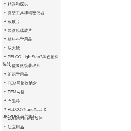
精选和探头
微型工具和精密仪器
载玻片
显微镜载玻片
材料科学用品
放大镜
PELCO LightStop?黑色塑料
制品
大型显微镜载玻片
组织学用品
TEM网格收纳盒
TEM网格
石墨烯
PELCO?NanoXact ＆
BIOPURE金与银胶
BBI金标和金银胶体
法医用品