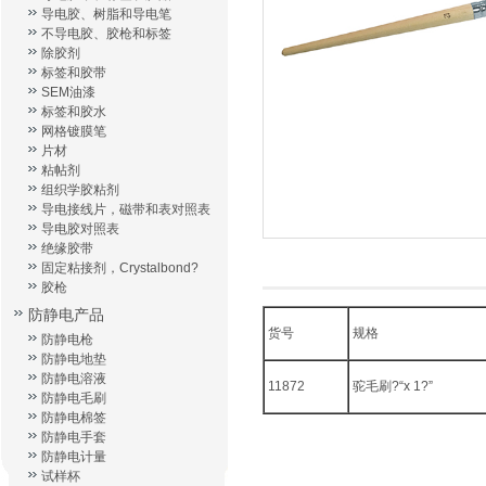
导电胶、树脂和导电笔
不导电胶、胶枪和标签
除胶剂
标签和胶带
SEM油漆
标签和胶水
网格镀膜笔
片材
粘帖剂
组织学胶粘剂
导电接线片，磁带和表对照表
导电胶对照表
绝缘胶带
固定粘接剂，Crystalbond?
胶枪
防静电产品
货号
规格
防静电枪
防静电地垫
防静电溶液
11872
驼毛刷?“x 1?”
防静电毛刷
防静电棉签
防静电手套
防静电计量
试样杯