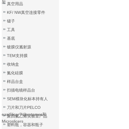
架
真空用品
KF/ NW真空连接零件
镊子
工具
基底
镀膜仪溅射源
TEM支持膜
收纳盒
氮化硅膜
样品台盒
扫描电镜样品台
SEM模块化标本持有人
刀片和刀片PELCO
easiSlicer?Vibratomes和
聚四氟乙烯实验室产品
Microslicers
塑料瓶，容器和瓶子