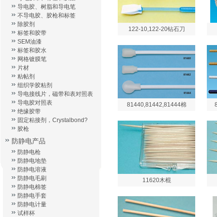
导电胶、树脂和导电笔
不导电胶、胶枪和标签
除胶剂
122-10,122-20钻石刀
标签和胶带
SEM油漆
标签和胶水
网格镀膜笔
片材
粘帖剂
组织学胶粘剂
导电接线片，磁带和表对照表
导电胶对照表
81440,81442,81444棉
绝缘胶带
固定粘接剂，Crystalbond?
胶枪
防静电产品
防静电枪
防静电地垫
防静电溶液
防静电毛刷
11620木棍
防静电棉签
防静电手套
防静电计量
试样杯