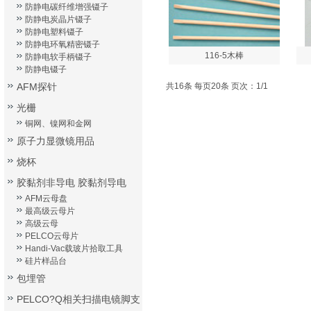
防静电碳纤维增强镊子
防静电炭晶片镊子
防静电塑料镊子
防静电环氧精密镊子
116-5木棒
防静电软手柄镊子
防静电镊子
AFM探针
共16条 每页20条 页次：1/1
光栅
铜网、镍网和金网
原子力显微镜用品
烧杯
胶黏剂非导电 胶黏剂导电
AFM云母盘
最高级云母片
高级云母
PELCO云母片
Handi-Vac载玻片拾取工具
硅片样品台
包埋管
PELCO?Q相关扫描电镜脚支