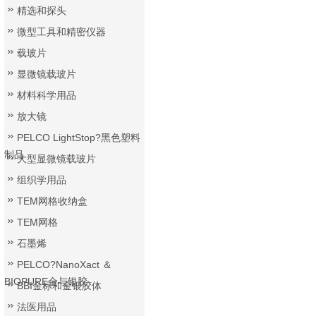
精选和探头
微型工具和精密仪器
载玻片
显微镜载玻片
材料科学用品
放大镜
PELCO LightStop?黑色塑料
制品
大型显微镜载玻片
组织学用品
TEM网格收纳盒
TEM网格
石墨烯
PELCO?NanoXact ＆
BIOPURE金与银胶
BBI金标和金银胶体
法医用品