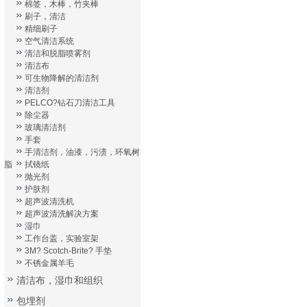
棉签，木棒，竹夹棒
刷子，清洁
精细刷子
空气清洁系统
清洁和脱脂喷雾剂
清洁布
可生物降解的清洁剂
清洁剂
PELCO?钻石刀清洁工具
除尘器
玻璃清洁剂
手套
手清洁剂，油漆，污渍，环氧树
脂
拭镜纸
抛光剂
护肤剂
超声波清洗机
超声波清洗解决方案
湿巾
工作台盖，实验室架
3M? Scotch-Brite? 手垫
不锈金属羊毛
清洁布，湿巾和组织
包埋剂