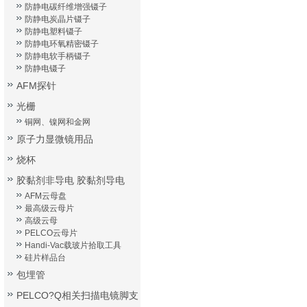
防静电碳纤维增强镊子
防静电炭晶片镊子
防静电塑料镊子
防静电环氧精密镊子
防静电软手柄镊子
防静电镊子
AFM探针
光栅
铜网、镍网和金网
原子力显微镜用品
烧杯
胶黏剂非导电 胶黏剂导电
AFM云母盘
最高级云母片
高级云母
PELCO云母片
Handi-Vac载玻片拾取工具
硅片样品台
包埋管
PELCO?Q相关扫描电镜脚支