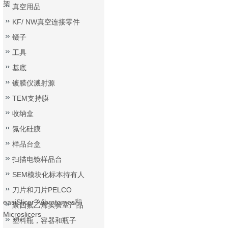
架
真空用品
KF/ NW真空连接零件
镊子
工具
基底
镀膜仪溅射源
TEM支持膜
收纳盒
氮化硅膜
样品台盒
扫描电镜样品台
SEM模块化标本持有人
刀片和刀片PELCO
easiSlicer?Vibratomes和
聚四氟乙烯实验室产品
Microslicers
塑料瓶，容器和瓶子