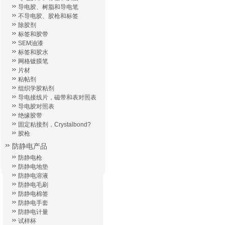
导电胶、树脂和导电笔
不导电胶、胶枪和标签
除胶剂
标签和胶带
SEM油漆
标签和胶水
网格镀膜笔
片材
粘帖剂
组织学胶粘剂
导电接线片，磁带和表对照表
导电胶对照表
绝缘胶带
固定粘接剂，Crystalbond?
胶枪
防静电产品
防静电枪
防静电地垫
防静电溶液
防静电毛刷
防静电棉签
防静电手套
防静电计量
试样杯