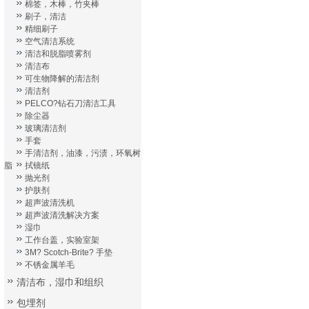
棉签，木棒，竹夹棒
刷子，清洁
精细刷子
空气清洁系统
清洁和脱脂喷雾剂
清洁布
可生物降解的清洁剂
清洁剂
PELCO?钻石刀清洁工具
除尘器
玻璃清洁剂
手套
手清洁剂，油漆，污渍，环氧树
脂
拭镜纸
抛光剂
护肤剂
超声波清洗机
超声波清洗解决方案
湿巾
工作台盖，实验室架
3M? Scotch-Brite? 手垫
不锈金属羊毛
清洁布，湿巾和组织
包埋剂