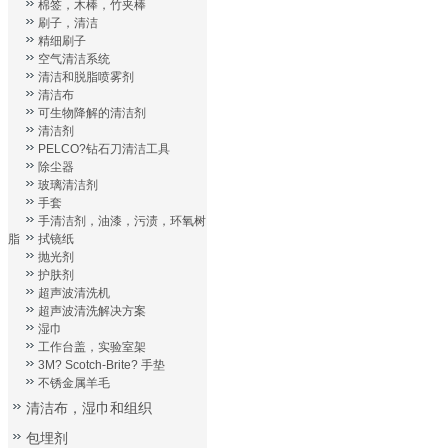
棉签，木棒，竹夹棒
刷子，清洁
精细刷子
空气清洁系统
清洁和脱脂喷雾剂
清洁布
可生物降解的清洁剂
清洁剂
PELCO?钻石刀清洁工具
除尘器
玻璃清洁剂
手套
手清洁剂，油漆，污渍，环氧树
脂
拭镜纸
抛光剂
护肤剂
超声波清洗机
超声波清洗解决方案
湿巾
工作台盖，实验室架
3M? Scotch-Brite? 手垫
不锈金属羊毛
清洁布，湿巾和组织
包埋剂