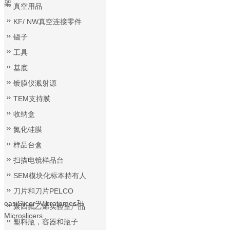
架
真空用品
KF/ NW真空连接零件
镊子
工具
基底
镀膜仪溅射源
TEM支持膜
收纳盒
氮化硅膜
样品台盒
扫描电镜样品台
SEM模块化标本持有人
刀片和刀片PELCO
easiSlicer?Vibratomes和
聚四氟乙烯实验室产品
Microslicers
塑料瓶，容器和瓶子