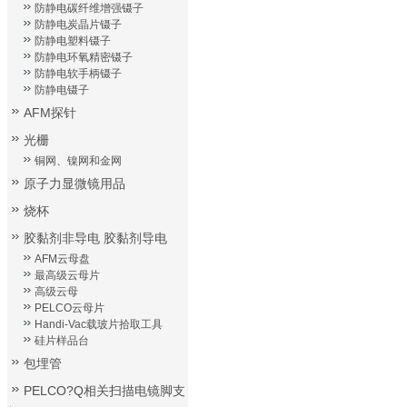
防静电碳纤维增强镊子
防静电炭晶片镊子
防静电塑料镊子
防静电环氧精密镊子
防静电软手柄镊子
防静电镊子
AFM探针
光栅
铜网、镍网和金网
原子力显微镜用品
烧杯
胶黏剂非导电 胶黏剂导电
AFM云母盘
最高级云母片
高级云母
PELCO云母片
Handi-Vac载玻片拾取工具
硅片样品台
包埋管
PELCO?Q相关扫描电镜脚支