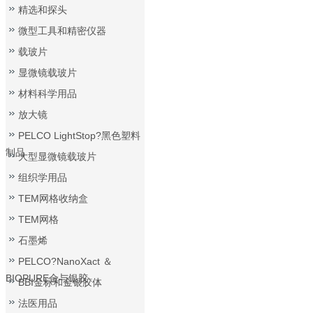
精选和探头
微型工具和精密仪器
载玻片
显微镜载玻片
材料科学用品
放大镜
PELCO LightStop?黑色塑料
制品
大型显微镜载玻片
组织学用品
TEM网格收纳盒
TEM网格
石墨烯
PELCO?NanoXact ＆
BIOPURE金与银胶
BBI金标和金银胶体
法医用品