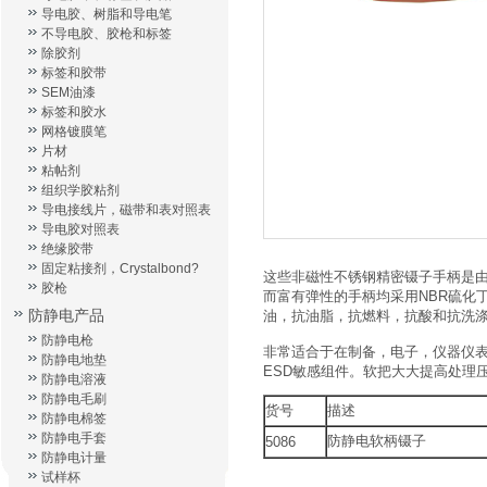
导电胶、树脂和导电笔
不导电胶、胶枪和标签
除胶剂
标签和胶带
SEM油漆
标签和胶水
网格镀膜笔
片材
粘帖剂
组织学胶粘剂
导电接线片，磁带和表对照表
导电胶对照表
绝缘胶带
固定粘接剂，Crystalbond?
这些非磁性
不锈钢精密
镊子
手柄是
胶枪
而富有弹性
的手柄
均采用
NBR
硫化
防静电产品
油
，抗油脂
，抗
燃料
，抗
酸
和抗洗
防静电枪
非常适合于在制备
，
电子，仪器仪
防静电地垫
ESD敏感
组件
。
软把
大大提高
处理
防静电溶液
防静电毛刷
货号
描述
防静电棉签
防静电手套
防静电软柄镊子
5086
防静电计量
试样杯