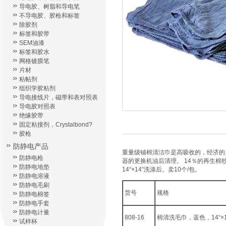
导电胶、树脂和导电笔
不导电胶、胶枪和标签
除胶剂
标签和胶带
SEM油漆
标签和胶水
网格镀膜笔
片材
粘帖剂
组织学胶粘剂
导电接线片，磁带和表对照表
导电胶对照表
绝缘胶带
固定粘接剂，Crystalbond?
胶枪
防静电产品
重量级铺棉清洁巾是高吸收的，经济的
防静电枪
器的更换机油后清理。 14％的再生棉
防静电地垫
14“×14”洗涤后。卖10个/包。
防静电溶液
防静电毛刷
货号
规格
防静电棉签
防静电手套
防静电计量
808-16
棉清洗毛巾，蓝色，14“×1
试样杯