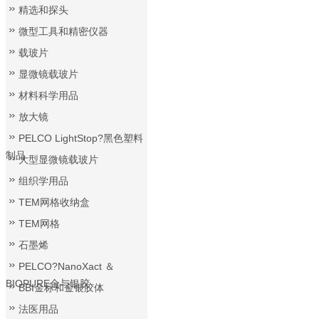
精选和探头
微型工具和精密仪器
载玻片
显微镜载玻片
材料科学用品
放大镜
PELCO LightStop?黑色塑料
制品
大型显微镜载玻片
组织学用品
TEM网格收纳盒
TEM网格
石墨烯
PELCO?NanoXact ＆
BIOPURE金与银胶
BBI金标和金银胶体
法医用品