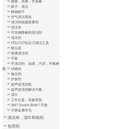
棉签，木棒，竹夹棒
刷子，清洁
精细刷子
空气清洁系统
清洁和脱脂喷雾剂
清洁布
可生物降解的清洁剂
清洁剂
PELCO?钻石刀清洁工具
除尘器
玻璃清洁剂
手套
手清洁剂，油漆，污渍，环氧树
脂
拭镜纸
抛光剂
护肤剂
超声波清洗机
超声波清洗解决方案
湿巾
工作台盖，实验室架
3M? Scotch-Brite? 手垫
不锈金属羊毛
清洁布，湿巾和组织
包埋剂