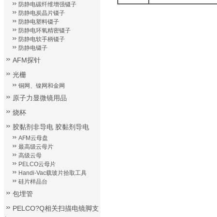
防静电碳纤维增强镊子
防静电炭晶片镊子
防静电塑料镊子
防静电环氧精密镊子
防静电软手柄镊子
防静电镊子
AFM探针
光栅
铜网、镍网和金网
原子力显微镜用品
烧杯
胶黏剂非导电 胶黏剂导电
AFM云母盘
最高级云母片
高级云母
PELCO云母片
Handi-Vac载玻片拾取工具
硅片样品台
包埋管
PELCO?Q相关扫描电镜脚支