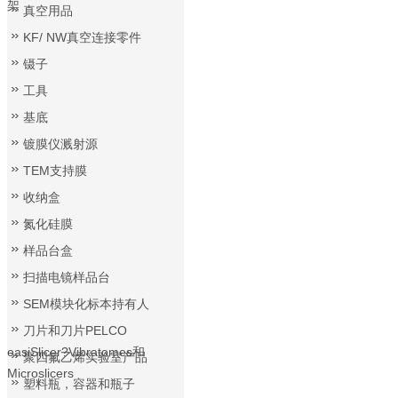
架
真空用品
KF/ NW真空连接零件
镊子
工具
基底
镀膜仪溅射源
TEM支持膜
收纳盒
氮化硅膜
样品台盒
扫描电镜样品台
SEM模块化标本持有人
刀片和刀片PELCO
easiSlicer?Vibratomes和
聚四氟乙烯实验室产品
Microslicers
塑料瓶，容器和瓶子