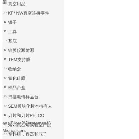
架
真空用品
KF/ NW真空连接零件
镊子
工具
基底
镀膜仪溅射源
TEM支持膜
收纳盒
氮化硅膜
样品台盒
扫描电镜样品台
SEM模块化标本持有人
刀片和刀片PELCO
easiSlicer?Vibratomes和
聚四氟乙烯实验室产品
Microslicers
塑料瓶，容器和瓶子