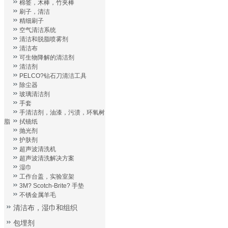
棉签，木棒，竹夹棒
刷子，清洁
精细刷子
空气清洁系统
清洁和脱脂喷雾剂
清洁布
可生物降解的清洁剂
清洁剂
PELCO?钻石刀清洁工具
除尘器
玻璃清洁剂
手套
手清洁剂，油漆，污渍，环氧树
脂
拭镜纸
抛光剂
护肤剂
超声波清洗机
超声波清洗解决方案
湿巾
工作台盖，实验室架
3M? Scotch-Brite? 手垫
不锈金属羊毛
清洁布，湿巾和组织
包埋剂