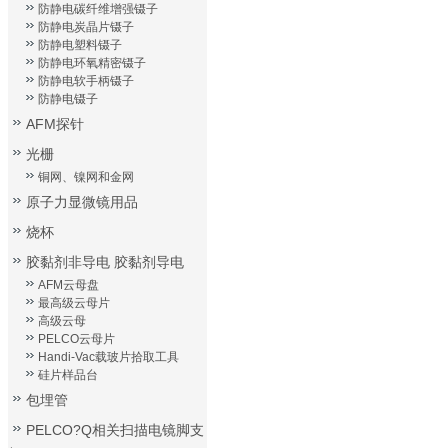
防静电碳纤维增强镊子
防静电炭晶片镊子
防静电塑料镊子
防静电环氧精密镊子
防静电软手柄镊子
防静电镊子
AFM探针
光栅
铜网、镍网和金网
原子力显微镜用品
烧杯
胶黏剂非导电 胶黏剂导电
AFM云母盘
最高级云母片
高级云母
PELCO云母片
Handi-Vac载玻片拾取工具
硅片样品台
包埋管
PELCO?Q相关扫描电镜脚支