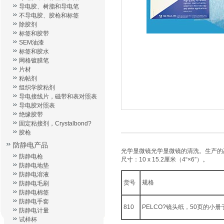
导电胶、树脂和导电笔
不导电胶、胶枪和标签
除胶剂
标签和胶带
SEM油漆
标签和胶水
网格镀膜笔
片材
粘帖剂
组织学胶粘剂
导电接线片，磁带和表对照表
导电胶对照表
绝缘胶带
固定粘接剂，Crystalbond?
胶枪
防静电产品
光学显微镜光学显微镜的清洗。生产的高
防静电枪
尺寸：10 x 15.2厘米（4“×6”）。
防静电地垫
防静电溶液
货号
规格
防静电毛刷
防静电棉签
防静电手套
810
PELCO?镜头纸，50页的小册
防静电计量
试样杯