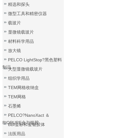
精选和探头
微型工具和精密仪器
载玻片
显微镜载玻片
材料科学用品
放大镜
PELCO LightStop?黑色塑料
制品
大型显微镜载玻片
组织学用品
TEM网格收纳盒
TEM网格
石墨烯
PELCO?NanoXact ＆
BIOPURE金与银胶
BBI金标和金银胶体
法医用品